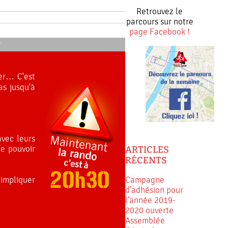
Retrouvez le
parcours sur notre
page Facebook !
ler… C'est
s jusqu'à
vec leurs
ARTICLES
de pouvoir
RÉCENTS
Campagne
 impliquer
d’adhésion pour
l’année 2019-
2020 ouverte
Assemblée