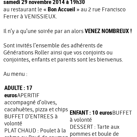
samedi 29 novembre 2014 à 19h30
Bon Accueil
au restaurant le «
» au 2 rue Francisco
Ferrer à VENISSIEUX.
VENEZ NOMBREUX !
Il n’y a qu’une soirée par an alors
Sont invités l’ensemble des adhérents de
Générations Roller ainsi que vos conjoints ou
conjointes, enfants et parents sont les bienvenus.
Au menu :
ADULTE : 17
euros
APERITIF
accompagné d’olives,
cacahuètes, pizza et chips
ENFANT : 10 euros
BUFFET
BUFFET D’ENTREES à
à volonté
volonté
DESSERT : Tarte aux
PLAT CHAUD : Poulet à la
pommes et boule de