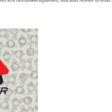
vont être centralisées également, vous allez recevoir un email